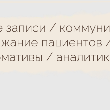
 записи / коммуникац
ание пациентов / кон
мативы / аналитика р