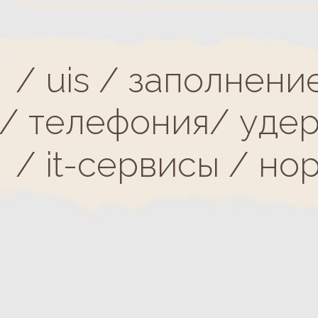
/ uis / заполнение
 / телефония
/ удерж
/ it-сервисы / нор