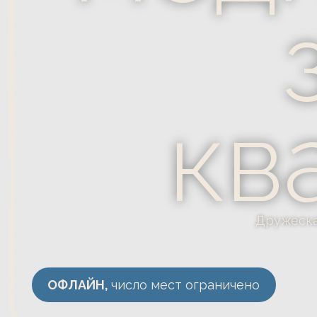
з
ква
Дружеская неф
ОФЛАЙН,
число мест ограничено