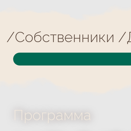
Программа
квар
28.01