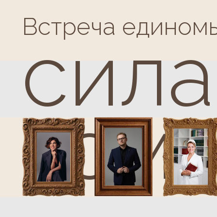
комм
/Собственники /Дир