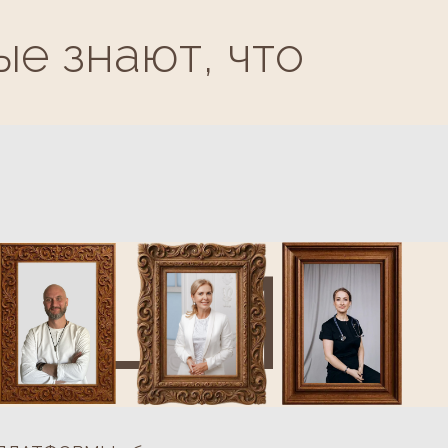
ции
 объединяет одно —
ым опытом управления
дицинского бизнеса!
/Главные врачи / Ос