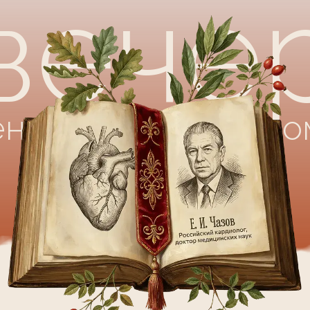
Ра
и 
енников, которые зн
в