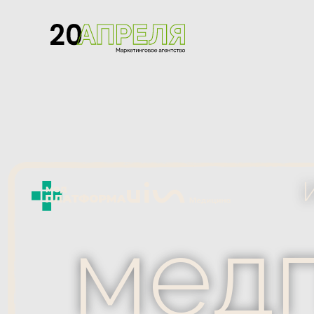
Иск
медп