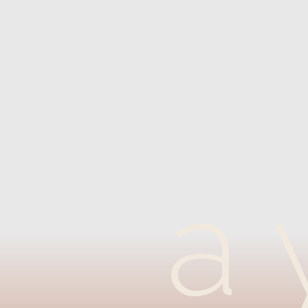
Н
а 
Общение
размышлени