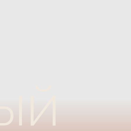
й
тмосфера
знесе