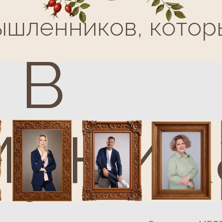
уника
200+
Экспертов МЕДПЛАТФОРМЫ
они обладают мощным личн
и технического развития ме
ектора по развитию 
Зарегистрироваться