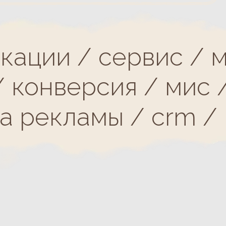
ии / сервис / марке
версия / мис / кадр
екламы / crm / репут