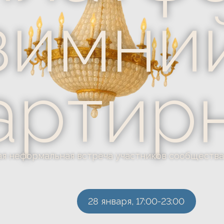
имний
ртирн
ормальная встреча участников сообщества в Москве
28 января, 17:00-23:00