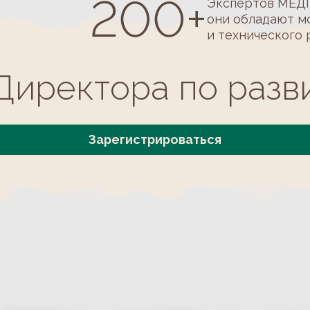
тирни
.26