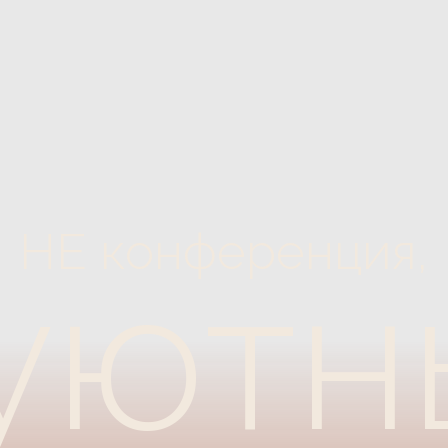
Е конференция,
уютны
вечер
А
й о медицинском би