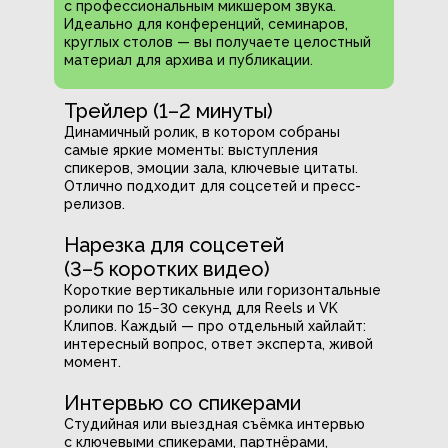
с профессиональным микшером звука.
Идеально для конференций, семинаров,
круглых столов — вы получаете целостный
материал для архива и публикации.
Трейлер (1–2 минуты)
Динамичный ролик, в котором собраны
самые яркие моменты: выступления
спикеров, эмоции зала, ключевые цитаты.
Отлично подходит для соцсетей и пресс-
релизов.
Нарезка для соцсетей
(3–5 коротких видео)
Короткие вертикальные или горизонтальные
ролики по 15−30 секунд для Reels и VK
Клипов. Каждый — про отдельный хайлайт:
интересный вопрос, ответ эксперта, живой
момент.
Интервью со спикерами
Студийная или выездная съёмка интервью
с ключевыми спикерами, партнёрами,