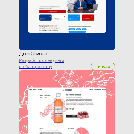
ДолгСписан
Разработка лендинга
Тильда
по банкротству